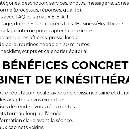
tégories, description, services, photos, messagerie, zones
forme (processus, réponses, qualité).
ts avec FAQ et signaux E-E-A-T.
alisage, données structurées LocalBusiness/Healthcare.
 maillage interne pour capter la proximité.
s, annuaires officiels, presse locale.
au de bord, routines hebdo en 30 minutes.
klists, scripts et calendrier éditorial.
 BÉNÉFICES CONCRE
INET DE KINÉSITHÉR
otre réputation locale, avec une croissance saine et dura
s adaptées à vos expertises.
ises de rendez-vous récurrentes.
nts tout au long de l’année.
ormation claire avant la séance.
aux cabinets voisins.