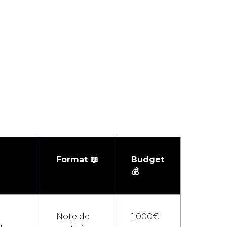
Format 📖
Budget
💰
Note de
1,000€