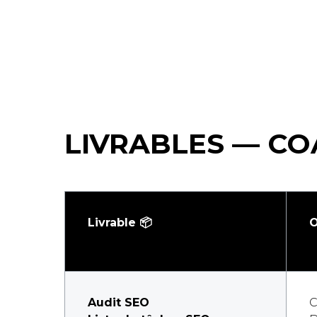
LIVRABLES — CO
Livrable 📦
O
Audit SEO
C