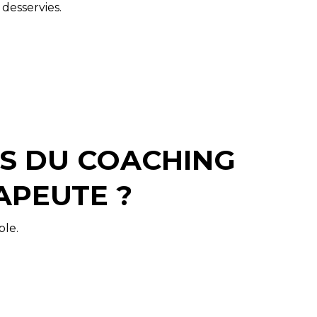
 desservies.
TS DU COACHING
APEUTE ?
ble.