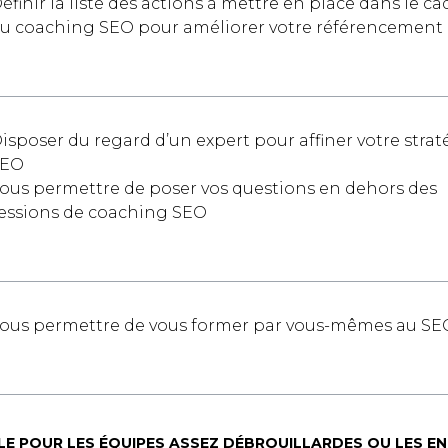
éfinir la liste des actions à mettre en place dans le ca
u coaching SEO pour améliorer votre référencement
isposer du regard d’un expert pour affiner votre strat
SEO
ous permettre de poser vos questions en dehors des
essions de coaching SEO
ous permettre de vous former par vous-mêmes au SE
LE POUR LES ÉQUIPES ASSEZ DÉBROUILLARDES OU LES EN