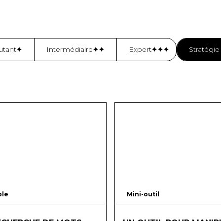
tant
Intermédiaire
Expert
Stratégie
ble
60
mins
Mini-outil