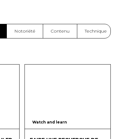
Notoriété
Contenu
Technique
10
mins
Watch and learn
75
mins