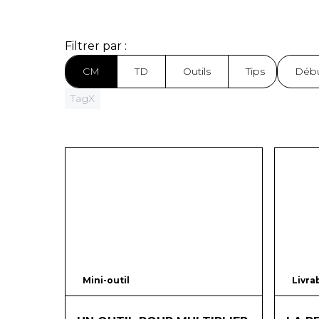
Filtrer par :
CM
TD
Outils
Tips
Débu
Tag
X
Mini-outil
10
mins
Livra