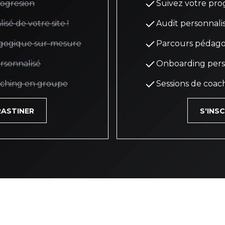
rogresion
Suivez votre pro
sé de votre site !
Audit personnalis
gogique sur-mesure
Parcours pédago
rsonnalisé
Onboarding pers
aching en groupe
Sessions de coa
ASTINER
S'INS