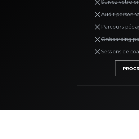
Suivez votre p
Audit personnali
Parcours péda
Onboarding pe
Sessions de co
PROCR