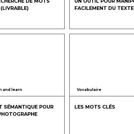
ECHERCHE DE MOTS
UN OUTIL POUR MANIP
 (LIVRABLE)
FACILEMENT DU TEXTE
 and learn
90
mins
Vocabulaire
T SÉMANTIQUE POUR
LES MOTS CLÉS
PHOTOGRAPHE