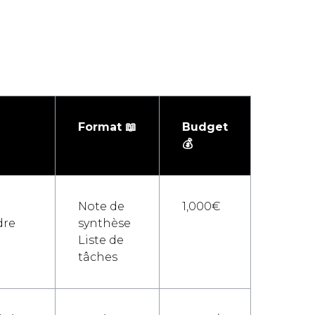
Format 📖
Budget
💰
Note de
1,000€
dre
synthèse
Liste de
tâches