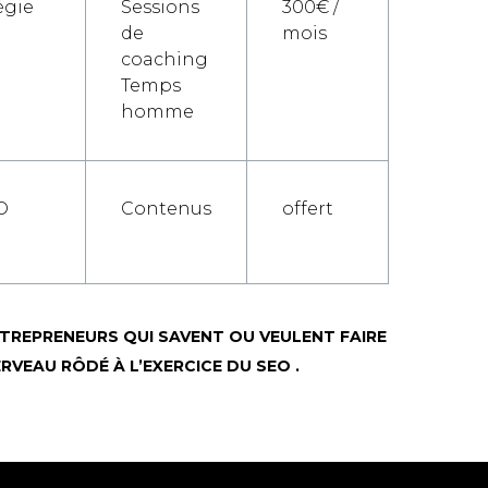
égie
Sessions
300€ /
de
mois
coaching
Temps
homme
O
Contenus
offert
TREPRENEURS QUI SAVENT OU VEULENT FAIRE
VEAU RÔDÉ À L’EXERCICE DU SEO .