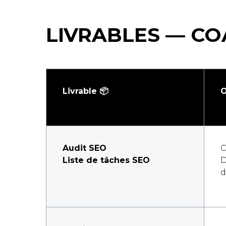
LIVRABLES — CO
Livrable 📦
O
Audit SEO
C
Liste de tâches SEO
D
d