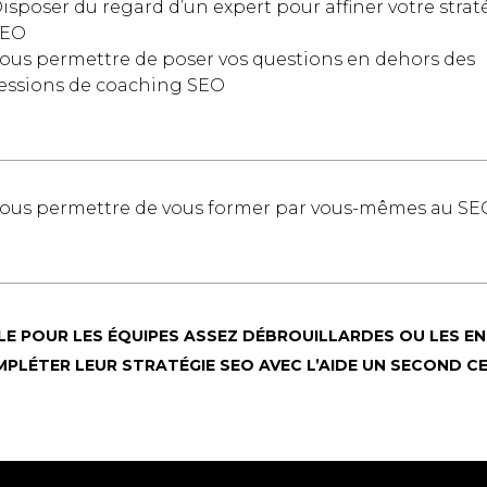
isposer du regard d’un expert pour affiner votre strat
SEO
ous permettre de poser vos questions en dehors des
essions de coaching SEO
ous permettre de vous former par vous-mêmes au SE
LE POUR LES ÉQUIPES ASSEZ DÉBROUILLARDES OU LES EN
PLÉTER LEUR STRATÉGIE SEO AVEC L’AIDE UN SECOND CER