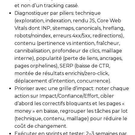
et non d’un tracking cassé.
Diagnostiquer par piliers: technique
(exploration, indexation, rendu JS, Core Web
Vitals dont INP, sitemaps, canonicals, hreflang,
robots/noindex, erreurs 4xx/5xx, redirections),
contenu (pertinence vs intention, fraîcheur,
cannibalisation, profondeur de clics, maillage
interne), popularité (perte de liens, ancrages,
pages orphelines), SERP (baisse de CTR,
montée de résultats enrichis/zero-click,
déplacement d’intention, concurrence).
Prioriser avec une grille d’impact: noter chaque
action sur Impact/Confiance/Effort, cibler
d’abord les correctifs bloquants et les pages «
money » en baisse, regrouper les tâches par lot
(technique, contenu, maillage) pour réduire le
coût de changement.
Exécuter en sprints et tester: 2–3 semaines par