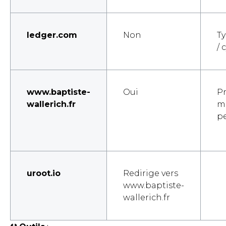
Iedger.com
Non
T
/ 
www.baptiste-
Oui
Pr
wallerich.fr
m
pe
uroot.io
Redirige vers
www.baptiste-
wallerich.fr