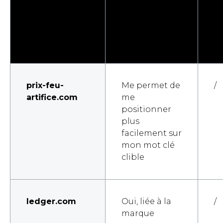
prix-feu-
Me permet de
/
artifice.com
me
positionner
plus
facilement sur
mon mot clé
clible
ledger.com
Oui, liée à la
/
marque