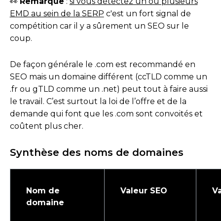
👀
Remarque
:
si vous détectez un ou plusieurs
EMD au sein de la SERP
c'est un fort signal de
compétition car il y a sûrement un SEO sur le
coup.
De façon générale le .com est recommandé en
SEO mais un domaine différent (ccTLD comme un
.fr ou gTLD comme un .net) peut tout à faire aussi
le travail. C’est surtout la loi de l’offre et de la
demande qui font que les .com sont convoités et
coûtent plus cher.
Synthèse des noms de domaines
Nom de
Valeur SEO
Va
domaine